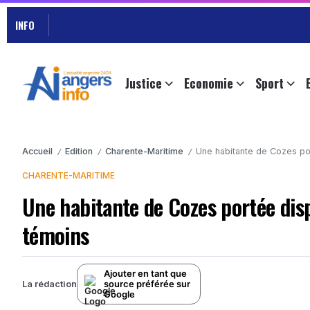
INFO
Justice
Economie
Sport
Accueil
Edition
Charente-Maritime
Une habitante de Cozes por
/
/
/
CHARENTE-MARITIME
Une habitante de Cozes portée disp
témoins
Ajouter en tant que
source préférée sur
La rédaction
Google