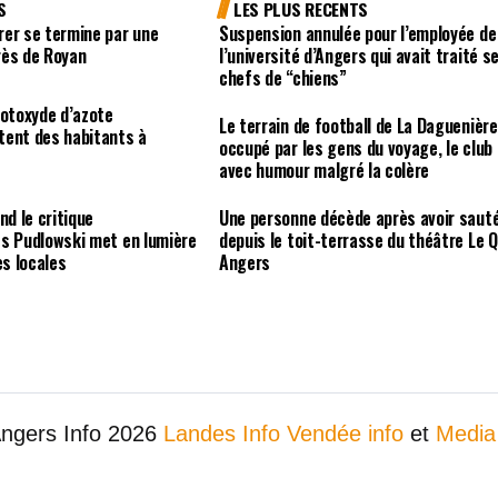
S
LES PLUS RECENTS
rer se termine par une
Suspension annulée pour l’employée de
rès de Royan
l’université d’Angers qui avait traité s
chefs de “chiens”
rotoxyde d’azote
Le terrain de football de La Daguenière
tent des habitants à
occupé par les gens du voyage, le club
avec humour malgré la colère
nd le critique
Une personne décède après avoir saut
es Pudlowski met en lumière
depuis le toit-terrasse du théâtre Le Q
es locales
Angers
Angers Info 2026
Landes Info
Vendée info
et
Media