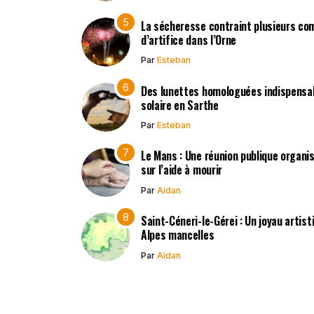
La sécheresse contraint plusieurs co
d’artifice dans l’Orne
Par
Esteban
Des lunettes homologuées indispensabl
solaire en Sarthe
Par
Esteban
Le Mans : Une réunion publique organisé
sur l’aide à mourir
Par
Aidan
Saint-Céneri-le-Gérei : Un joyau artis
Alpes mancelles
Par
Aidan