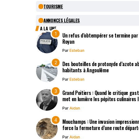
TOURISME
ANNONCES LÉGALES
A LA UNE
Un refus d’obtempérer se termine par
Royan
Par
Esteban
Des bouteilles de protoxyde d’azote 
habitants à Angoulême
Par
Esteban
Grand Poitiers : Quand le critique gas
met en lumière les pépites culinaires 
Par
Aidan
Mouchamps : Une invasion impression
force la fermeture d’une route dépar
Par
Aidan