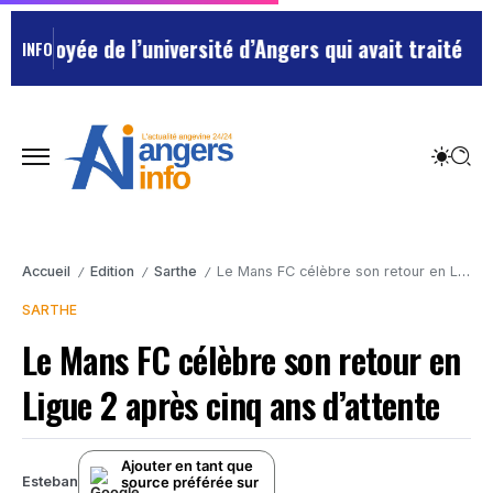
yée de l’université d’Angers qui avait traité ses chef
INFO
Accueil
Edition
Sarthe
Le Mans FC célèbre son retour en Ligue 2 après cinq ans d’attente
/
/
/
SARTHE
Le Mans FC célèbre son retour en
Ligue 2 après cinq ans d’attente
Ajouter en tant que
source préférée sur
Esteban