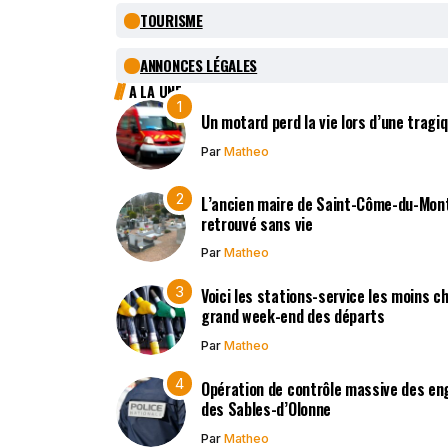
TOURISME
ANNONCES LÉGALES
A LA UNE
Un motard perd la vie lors d’une tragi
Par
Matheo
L’ancien maire de Saint-Côme-du-Mont,
retrouvé sans vie
Par
Matheo
Voici les stations-service les moins c
grand week-end des départs
Par
Matheo
Opération de contrôle massive des en
des Sables-d’Olonne
Par
Matheo