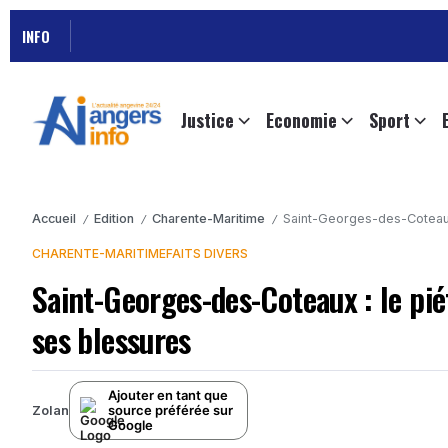
INFO
Justice
Economie
Sport
Accueil
Edition
Charente-Maritime
Saint-Georges-des-Coteaux
/
/
/
CHARENTE-MARITIME
FAITS DIVERS
Saint-Georges-des-Coteaux : le pi
ses blessures
Ajouter en tant que
source préférée sur
Zolan
Google