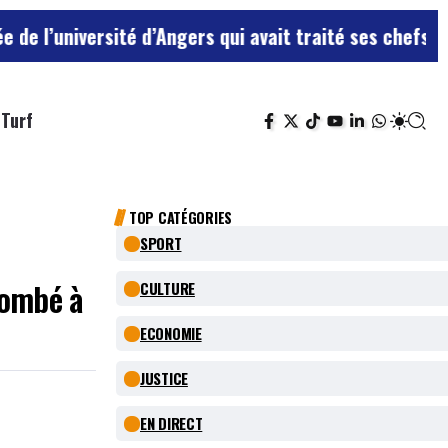
té d’Angers qui avait traité ses chefs de “chiens”
Le t
Turf
TOP CATÉGORIES
SPORT
combé à
CULTURE
ECONOMIE
JUSTICE
EN DIRECT