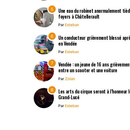
Une eau du robinet anormalement tièd
foyers à Châtellerault
Par
Esteban
Un conducteur grièvement blessé après
en Vendée
Par
Esteban
Vendée : un jeune de 16 ans grièvement
entre un scooter et une voiture
Par
Zolan
Les arts du cirque seront à l’honneur 
Grand-Lucé
Par
Esteban