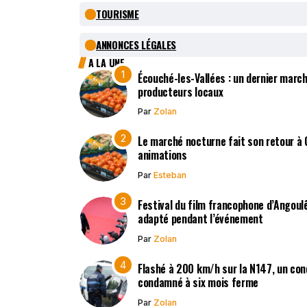
TOURISME
ANNONCES LÉGALES
A LA UNE
Écouché-les-Vallées : un dernier march
producteurs locaux
Par
Zolan
Le marché nocturne fait son retour à
animations
Par
Esteban
Festival du film francophone d’Angoulê
adapté pendant l’événement
Par
Zolan
Flashé à 200 km/h sur la N147, un co
condamné à six mois ferme
Par
Zolan