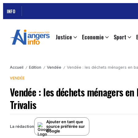
INFO
Justice
Economie
Sport
Accueil
Edition
Vendée
Vendée : les déchets ménagers en bai
/
/
/
VENDÉE
Vendée : les déchets ménagers en 
Trivalis
Ajouter en tant que
source préférée sur
La rédaction
Google