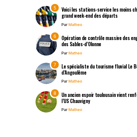
Voici les stations-service les moins c
grand week-end des départs
Par
Matheo
Opération de contrôle massive des en
des Sables-d’Olonne
Par
Matheo
Le spécialiste du tourisme fluvial Le 
d’Angoulême
Par
Matheo
Un ancien espoir toulousain vient renf
l’US Chauvigny
Par
Matheo