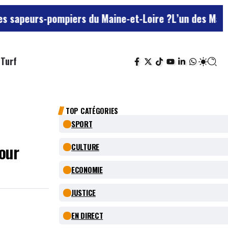
ompiers du Maine-et-Loire ?
L’un des Marseillais susp
Turf
TOP CATÉGORIES
SPORT
our
CULTURE
ECONOMIE
JUSTICE
EN DIRECT