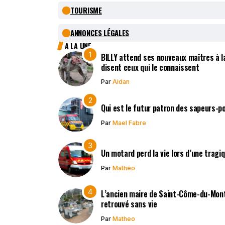
TOURISME
ANNONCES LÉGALES
A LA UNE
BILLY attend ses nouveaux maîtres à la
disent ceux qui le connaissent
Par
Aidan
Qui est le futur patron des sapeurs-p
Par
Mael Fabre
Un motard perd la vie lors d’une tragi
Par
Matheo
L’ancien maire de Saint-Côme-du-Mont,
retrouvé sans vie
Par
Matheo