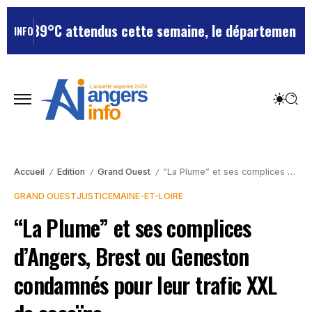
°C attendus cette semaine, le département reste en v
INFO
Accueil
Edition
Grand Ouest
“La Plume” et ses complices d’Angers, Brest ou Geneston condamnés pour leur trafic XXL de cocaïne
/
/
/
GRAND OUEST
JUSTICE
MAINE-ET-LOIRE
“La Plume” et ses complices
d’Angers, Brest ou Geneston
condamnés pour leur trafic XXL