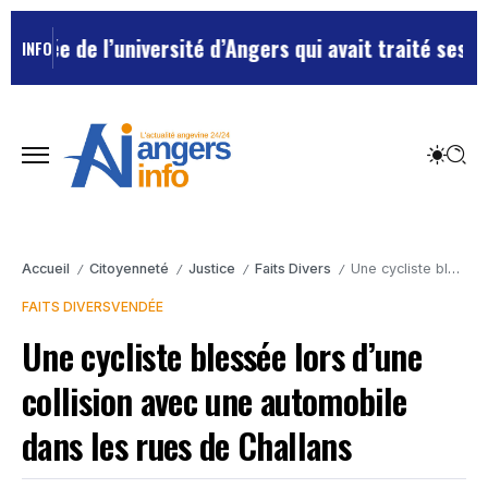
e de l’université d’Angers qui avait traité ses chefs 
INFO
Accueil
Citoyenneté
Justice
Faits Divers
Une cycliste blessée lors d’une collision avec une automobile dans les rues de Challans
/
/
/
/
FAITS DIVERS
VENDÉE
Une cycliste blessée lors d’une
collision avec une automobile
dans les rues de Challans