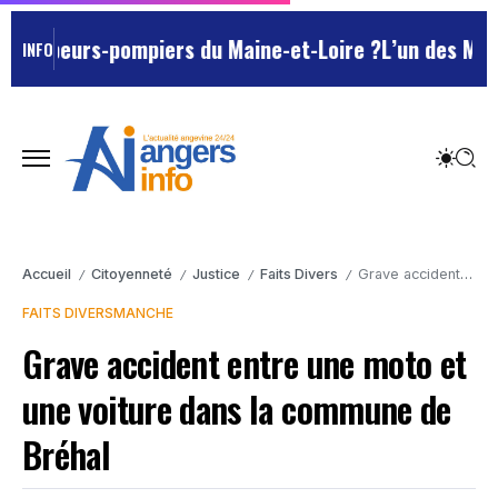
apeurs-pompiers du Maine-et-Loire ?
L’un des Marseill
INFO
Accueil
Citoyenneté
Justice
Faits Divers
Grave accident entre une moto et une voiture dans la commune de Bréhal
/
/
/
/
FAITS DIVERS
MANCHE
Grave accident entre une moto et
une voiture dans la commune de
Bréhal