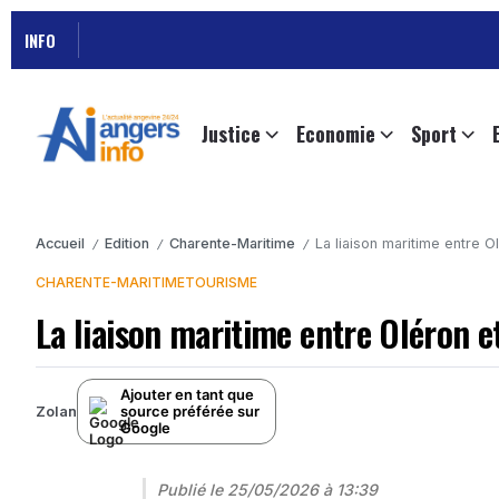
INFO
Justice
Economie
Sport
Accueil
Edition
Charente-Maritime
La liaison maritime entre O
/
/
/
CHARENTE-MARITIME
TOURISME
La liaison maritime entre Oléron et
Ajouter en tant que
source préférée sur
Zolan
Google
Publié le
25/05/2026 à 13:39