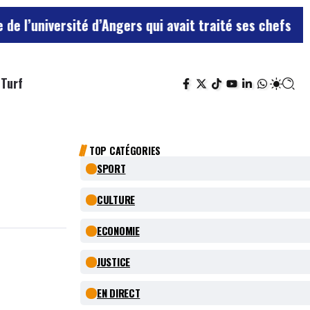
té d’Angers qui avait traité ses chefs de “chiens”
Le t
Turf
TOP CATÉGORIES
SPORT
CULTURE
ECONOMIE
JUSTICE
EN DIRECT