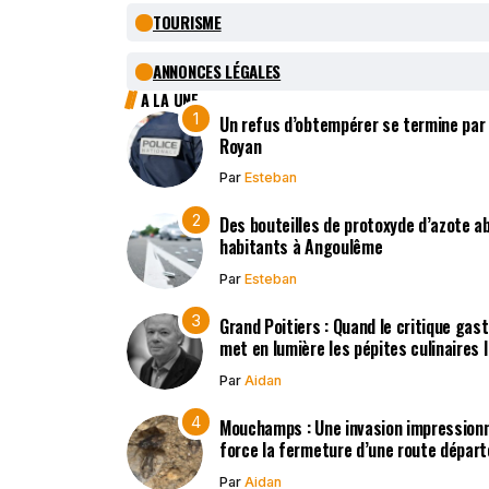
TOURISME
ANNONCES LÉGALES
A LA UNE
Un refus d’obtempérer se termine par
Royan
Par
Esteban
Des bouteilles de protoxyde d’azote 
habitants à Angoulême
Par
Esteban
Grand Poitiers : Quand le critique gas
met en lumière les pépites culinaires 
Par
Aidan
Mouchamps : Une invasion impression
force la fermeture d’une route dépar
Par
Aidan