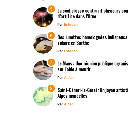
La sécheresse contraint plusieurs co
d’artifice dans l’Orne
Par
Esteban
Des lunettes homologuées indispensabl
solaire en Sarthe
Par
Esteban
Le Mans : Une réunion publique organisé
sur l’aide à mourir
Par
Aidan
Saint-Céneri-le-Gérei : Un joyau artis
Alpes mancelles
Par
Aidan