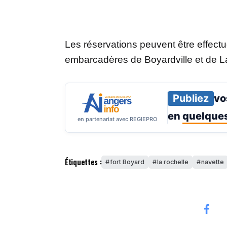
Les réservations peuvent être effect
embarcadères de Boyardville et de L
Publiez
vo
en
quelques
en partenariat avec REGIEPRO
Étiquettes :
fort Boyard
la rochelle
navette