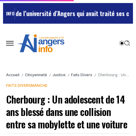
 de l’université d’Angers qui avait traité ses chefs d
INFO
Accueil
Citoyenneté
Justice
Faits Divers
Cherbourg : Un adolescent de 14 ans blessé dans une collision entre sa mobylette et une voiture
/
/
/
/
FAITS DIVERS
MANCHE
Cherbourg : Un adolescent de 14
ans blessé dans une collision
entre sa mobylette et une voiture