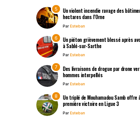
Un violent incendie ravage des bâtimen
hectares dans l’Orne
Par
Esteban
Un piéton grièvement blessé après avo
à Sablé-sur-Sarthe
Par
Esteban
Des livraisons de drogue par drone vers
hommes interpellés
Par
Esteban
Un triplé de Mouhamadou Samb offre à
première victoire en Ligue 3
Par
Esteban