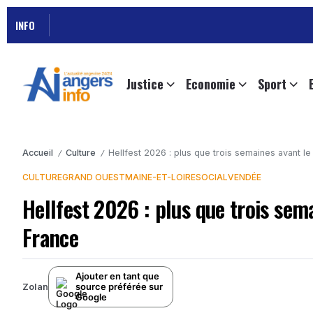
INFO
Justice
Economie
Sport
Accueil
Culture
Hellfest 2026 : plus que trois semaines avant le
/
/
CULTURE
GRAND OUEST
MAINE-ET-LOIRE
SOCIAL
VENDÉE
Hellfest 2026 : plus que trois sema
France
Ajouter en tant que
source préférée sur
Zolan
Google