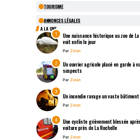
TOURISME
ANNONCES LÉGALES
A LA UNE
Une naissance historique au zoo de La
voit enfin le jour
Par
Zolan
Un ouvrier agricole placé en garde à v
suspects
Par
Zolan
Un incendie ravage un vaste bâtiment
Par
Zolan
Une cycliste grièvement blessée après
voiture près de La Rochelle
Par
Zolan