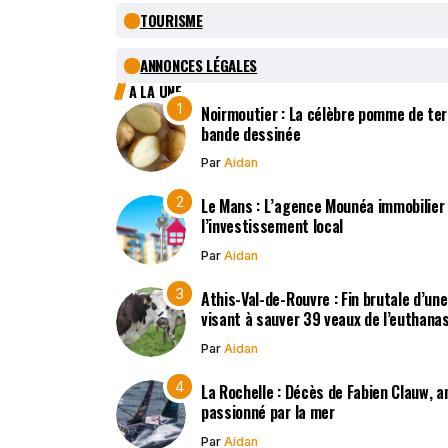
TOURISME
ANNONCES LÉGALES
A LA UNE
Noirmoutier : La célèbre pomme de terr
bande dessinée
Par
Aidan
Le Mans : L’agence Mounéa immobilier
l’investissement local
Par
Aidan
Athis-Val-de-Rouvre : Fin brutale d’un
visant à sauver 39 veaux de l’euthana
Par
Aidan
La Rochelle : Décès de Fabien Clauw, a
passionné par la mer
Par
Aidan