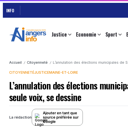
INFO
Justice
Economie
Sport
Accueil
Citoyenneté
L’annulation des élections municipales de 
/
/
CITOYENNETÉ
JUSTICE
MAINE-ET-LOIRE
L’annulation des élections municip
seule voix, se dessine
Ajouter en tant que
source préférée sur
La rédaction
Google