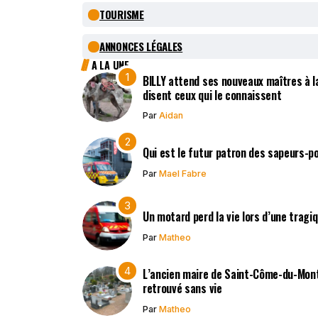
TOURISME
ANNONCES LÉGALES
A LA UNE
BILLY attend ses nouveaux maîtres à la
disent ceux qui le connaissent
Par
Aidan
Qui est le futur patron des sapeurs-p
Par
Mael Fabre
Un motard perd la vie lors d’une tragi
Par
Matheo
L’ancien maire de Saint-Côme-du-Mont,
retrouvé sans vie
Par
Matheo