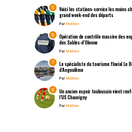
Voici les stations-service les moins c
grand week-end des départs
Par
Matheo
Opération de contrôle massive des en
des Sables-d’Olonne
Par
Matheo
Le spécialiste du tourisme fluvial Le 
d’Angoulême
Par
Matheo
Un ancien espoir toulousain vient renf
l’US Chauvigny
Par
Matheo