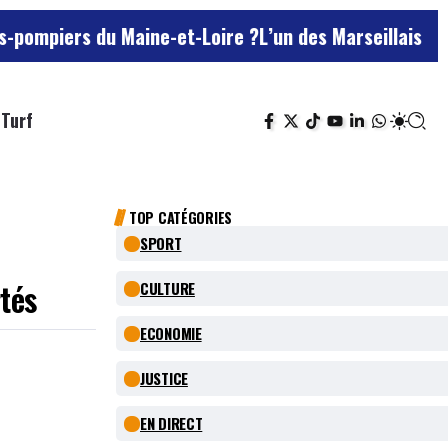
u Maine-et-Loire ?
L’un des Marseillais suspectés d’a
Turf
TOP CATÉGORIES
SPORT
tés
CULTURE
ECONOMIE
JUSTICE
EN DIRECT