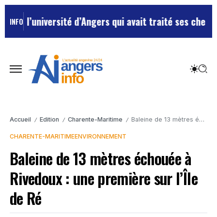
’université d’Angers qui avait traité ses chefs de “ch
INFO
Accueil
Edition
Charente-Maritime
Baleine de 13 mètres échouée à Rivedoux : une première sur l’Île de Ré
/
/
/
CHARENTE-MARITIME
ENVIRONNEMENT
Baleine de 13 mètres échouée à
Rivedoux : une première sur l’Île
de Ré