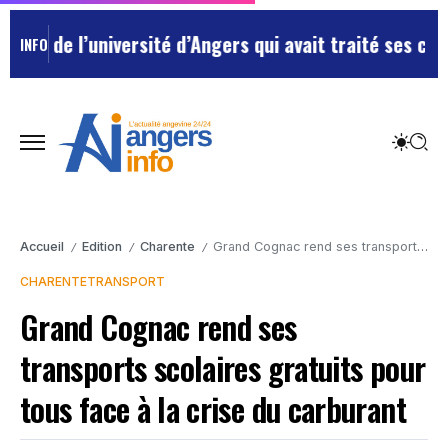
e l’université d’Angers qui avait traité ses chefs de 
INFO
Accueil
Edition
Charente
Grand Cognac rend ses transports scolaires gratuits pour tous face à la crise du carburant
/
/
/
CHARENTE
TRANSPORT
Grand Cognac rend ses
transports scolaires gratuits pour
tous face à la crise du carburant