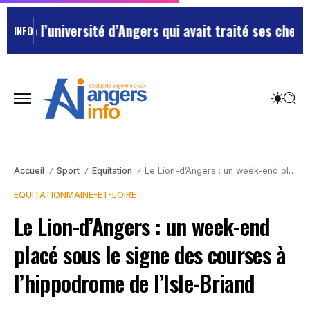
’université d’Angers qui avait traité ses chefs de “ch
INFO
Accueil
Sport
Equitation
Le Lion-d’Angers : un week-end placé sous le signe des courses à l’hippodrome de l’Isle-Briand
/
/
/
EQUITATION
MAINE-ET-LOIRE
Le Lion-d’Angers : un week-end
placé sous le signe des courses à
l’hippodrome de l’Isle-Briand