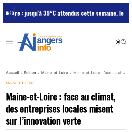
oire : jusqu’à 39°C attendus cette semaine, le départ
INFO
Accueil
Edition
Maine-et-Loire
Maine-et-Loire : face au climat, des entreprises locales misent sur l’innovation verte
/
/
/
MAINE-ET-LOIRE
Maine-et-Loire : face au climat,
des entreprises locales misent
sur l’innovation verte