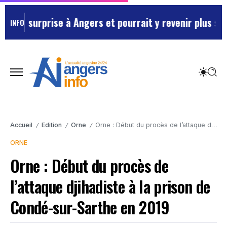
a surprise à Angers et pourrait y revenir plus souven
INFO
Accueil
Edition
Orne
Orne : Début du procès de l’attaque djihadiste à la prison de Condé-sur-Sarthe en 2019
/
/
/
ORNE
Orne : Début du procès de
l’attaque djihadiste à la prison de
Condé-sur-Sarthe en 2019