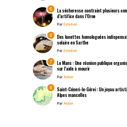
La sécheresse contraint plusieurs co
d’artifice dans l’Orne
Par
Esteban
Des lunettes homologuées indispensabl
solaire en Sarthe
Par
Esteban
Le Mans : Une réunion publique organisé
sur l’aide à mourir
Par
Aidan
Saint-Céneri-le-Gérei : Un joyau artis
Alpes mancelles
Par
Aidan