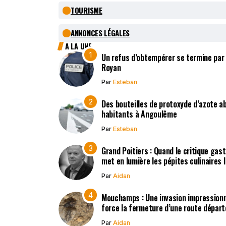
TOURISME
ANNONCES LÉGALES
A LA UNE
Un refus d’obtempérer se termine par
Royan
Par
Esteban
Des bouteilles de protoxyde d’azote 
habitants à Angoulême
Par
Esteban
Grand Poitiers : Quand le critique gas
met en lumière les pépites culinaires 
Par
Aidan
Mouchamps : Une invasion impression
force la fermeture d’une route dépar
Par
Aidan