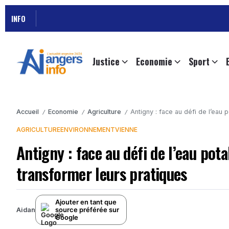
INFO
Justice
Economie
Sport
Accueil
Economie
Agriculture
Antigny : face au défi de l’eau 
/
/
/
AGRICULTURE
ENVIRONNEMENT
VIENNE
Antigny : face au défi de l’eau pot
transformer leurs pratiques
Ajouter en tant que
source préférée sur
Aidan
Google