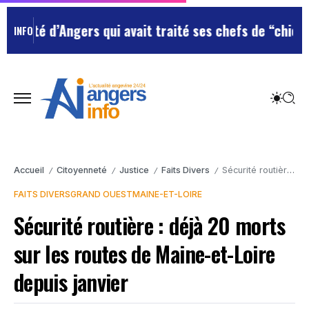
é d’Angers qui avait traité ses chefs de “chiens”
Le te
INFO
Accueil
Citoyenneté
Justice
Faits Divers
Sécurité routière : déjà 20 morts sur les routes de Maine-et-Loire depuis janvier
/
/
/
/
FAITS DIVERS
GRAND OUEST
MAINE-ET-LOIRE
Sécurité routière : déjà 20 morts
sur les routes de Maine-et-Loire
depuis janvier