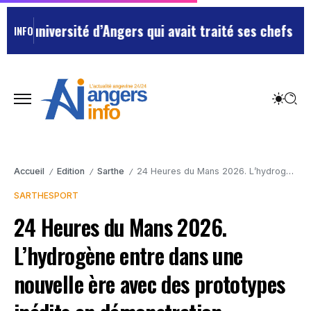
niversité d’Angers qui avait traité ses chefs de “chie
INFO
Accueil
Edition
Sarthe
24 Heures du Mans 2026. L’hydrogène entre dans une nouvelle ère avec des prototypes inédits en démonstration
/
/
/
SARTHE
SPORT
24 Heures du Mans 2026.
L’hydrogène entre dans une
nouvelle ère avec des prototypes