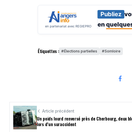
Publiez
vo
en
quelques
en partenariat avec REGIEPRO
Étiquettes :
Élections partielles
Somloire
Article précédent
Un poids lourd renversé près de Cherbourg, deux b
lors d’un suraccident