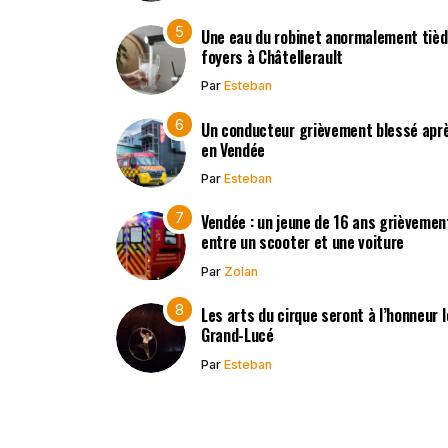
Une eau du robinet anormalement tièd
foyers à Châtellerault
Par
Esteban
Un conducteur grièvement blessé après
en Vendée
Par
Esteban
Vendée : un jeune de 16 ans grièvement
entre un scooter et une voiture
Par
Zolan
Les arts du cirque seront à l’honneur 
Grand-Lucé
Par
Esteban