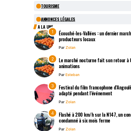
TOURISME
ANNONCES LÉGALES
A LA UNE
Écouché-les-Vallées : un dernier march
producteurs locaux
Par
Zolan
Le marché nocturne fait son retour à
animations
Par
Esteban
Festival du film francophone d’Angoulê
adapté pendant l’événement
Par
Zolan
Flashé à 200 km/h sur la N147, un co
condamné à six mois ferme
Par
Zolan