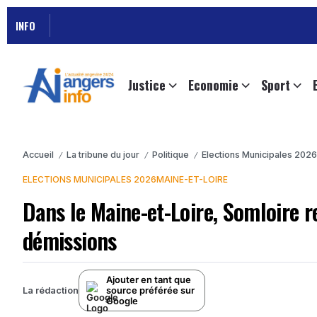
INFO
Justice
Economie
Sport
Accueil
La tribune du jour
Politique
Elections Municipales 2026
/
/
/
ELECTIONS MUNICIPALES 2026
MAINE-ET-LOIRE
Dans le Maine-et-Loire, Somloire 
démissions
Ajouter en tant que
source préférée sur
La rédaction
Google