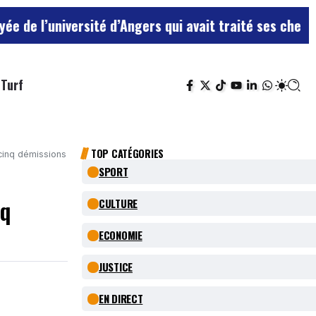
iversité d’Angers qui avait traité ses chefs de “chien
Turf
TOP CATÉGORIES
cinq démissions
SPORT
nq
CULTURE
ECONOMIE
JUSTICE
EN DIRECT