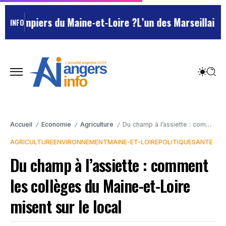
iers du Maine-et-Loire ?
L’un des Marseillais suspect
INFO
Accueil
Economie
Agriculture
Du champ à l’assiette : comment les collèges du Maine-et-Loire misent sur le local
/
/
/
AGRICULTURE
ENVIRONNEMENT
MAINE-ET-LOIRE
POLITIQUE
SANTE
Du champ à l’assiette : comment
les collèges du Maine-et-Loire
misent sur le local