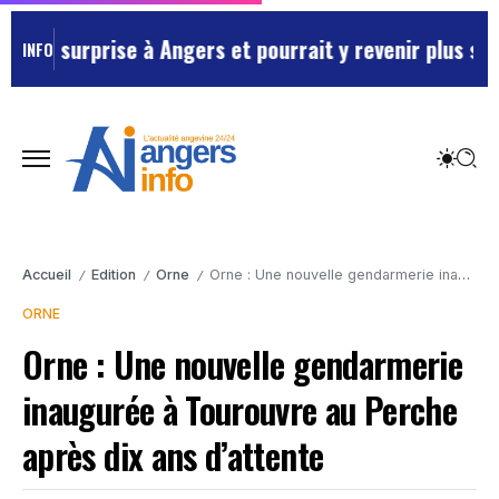
a surprise à Angers et pourrait y revenir plus souven
INFO
Accueil
Edition
Orne
Orne : Une nouvelle gendarmerie inaugurée à Tourouvre au Perche après dix ans d’attente
/
/
/
ORNE
Orne : Une nouvelle gendarmerie
inaugurée à Tourouvre au Perche
après dix ans d’attente