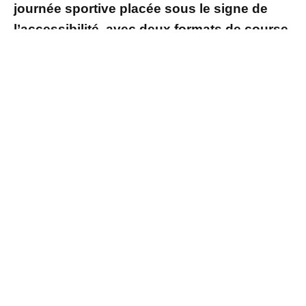
journée sportive placée sous le signe de
l’accessibilité, avec deux formats de course
et une nouveauté en relais.
Un rendez-vous sportif devenu
incontournable