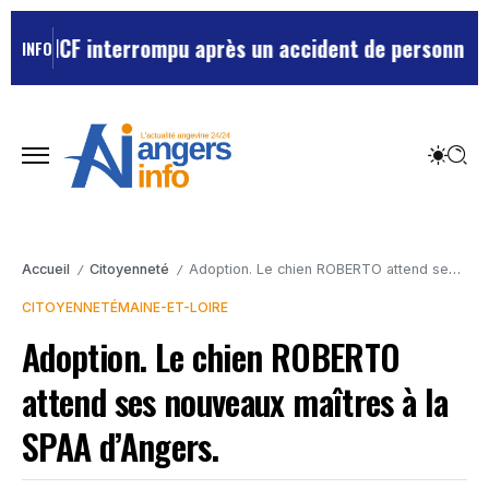
 interrompu après un accident de personne
Violences se
INFO
Accueil
Citoyenneté
Adoption. Le chien ROBERTO attend ses nouveaux maîtres à la SPAA d’Angers.
/
/
CITOYENNETÉ
MAINE-ET-LOIRE
Adoption. Le chien ROBERTO
attend ses nouveaux maîtres à la
SPAA d’Angers.