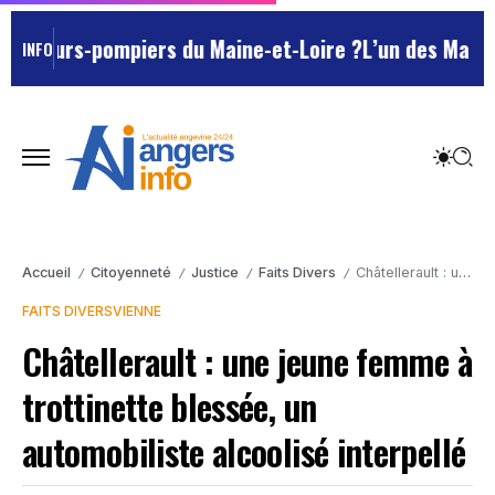
eurs-pompiers du Maine-et-Loire ?
L’un des Marseillai
INFO
Accueil
Citoyenneté
Justice
Faits Divers
Châtellerault : une jeune femme à trottinette blessée, un automobiliste alcoolisé interpellé
/
/
/
/
FAITS DIVERS
VIENNE
Châtellerault : une jeune femme à
trottinette blessée, un
automobiliste alcoolisé interpellé