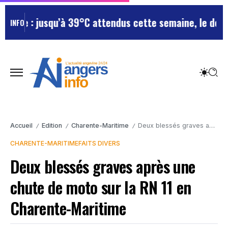
e : jusqu’à 39°C attendus cette semaine, le départem
INFO
Accueil
Edition
Charente-Maritime
Deux blessés graves après une chute de moto sur la RN 11 en Charente-Maritime
/
/
/
CHARENTE-MARITIME
FAITS DIVERS
Deux blessés graves après une
chute de moto sur la RN 11 en
Charente-Maritime