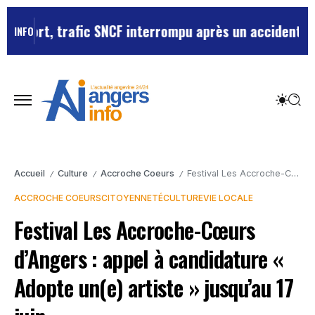
n mort, trafic SNCF interrompu après un accident de p
INFO
Accueil
Culture
Accroche Coeurs
Festival Les Accroche-Cœurs d’Angers : appel à candidature « Adopte un(e) artiste » jusqu’au 17 juin
/
/
/
ACCROCHE COEURS
CITOYENNETÉ
CULTURE
VIE LOCALE
Festival Les Accroche-Cœurs
d’Angers : appel à candidature «
Adopte un(e) artiste » jusqu’au 17