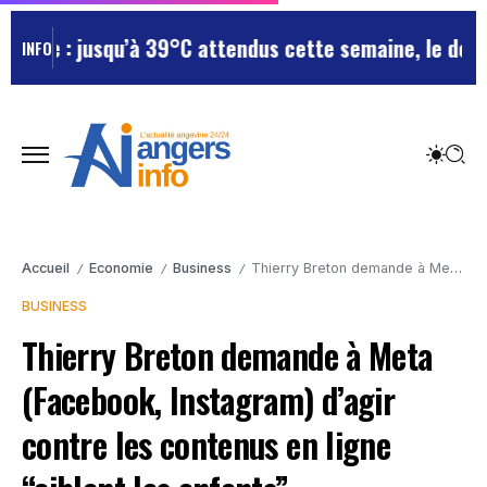
e : jusqu’à 39°C attendus cette semaine, le départem
INFO
Accueil
Economie
Business
Thierry Breton demande à Meta (Facebook, Instagram) d’agir contre les contenus en ligne “ciblant les enfants”
/
/
/
BUSINESS
Thierry Breton demande à Meta
(Facebook, Instagram) d’agir
contre les contenus en ligne