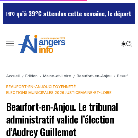
usqu’à 39°C attendus cette semaine, le département re
INFO
Accueil
Edition
Maine-et-Loire
Beaufort-en-Anjou
Beaufort-en-Anjou. Le tribunal administratif valide l’élection d’Audrey Guillemot
/
/
/
/
BEAUFORT-EN-ANJOU
CITOYENNETÉ
ELECTIONS MUNICIPALES 2026
JUSTICE
MAINE-ET-LOIRE
Beaufort-en-Anjou. Le tribunal
administratif valide l’élection
d’Audrey Guillemot