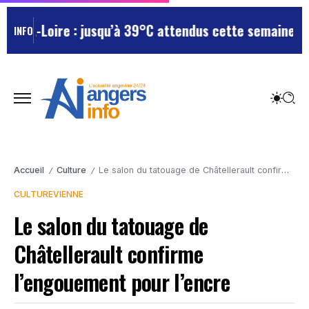
et-Loire : jusqu’à 39°C attendus cette semaine, le dé
INFO
Accueil
Culture
Le salon du tatouage de Châtellerault confirme l’engouement pour l’encre
/
/
CULTURE
VIENNE
Le salon du tatouage de
Châtellerault confirme
l’engouement pour l’encre