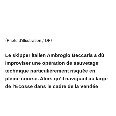
(Photo d’illustration / DR)
Le skipper italien Ambrogio Beccaria a dû
improviser une opération de sauvetage
technique particulièrement risquée en
pleine course. Alors qu’il naviguait au large
de l’Écosse dans le cadre de la Vendée
Arctique, le navigateur a été contraint de
plonger à plusieurs mètres de profondeur
pour dégager la quille de son monocoque,