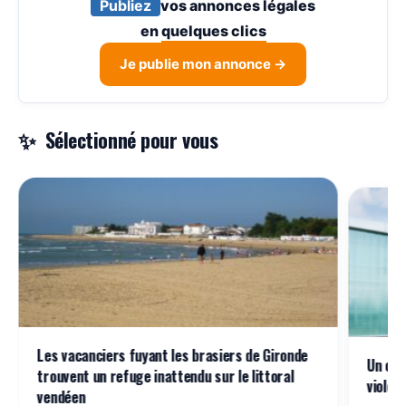
Publiez
vos annonces légales
en
quelques clics
Je publie mon annonce →
Sélectionné pour vous
Les vacanciers fuyant les brasiers de Gironde
Un con
trouvent un refuge inattendu sur le littoral
violen
vendéen