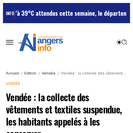
39°C attendus cette semaine, le département reste en 
INFO
Accueil
Edition
Vendée
Vendée : la collecte des vêtements et textiles suspendue, les habitants appelés à les conserver
/
/
/
VENDÉE
Vendée : la collecte des
vêtements et textiles suspendue,
les habitants appelés à les