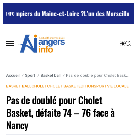
ompiers du Maine-et-Loire ?
L’un des Marseillais susp
INFO
Accueil
Sport
Basket ball
Pas de doublé pour Cholet Basket, défaite 74 – 76 face à Nancy
/
/
/
BASKET BALL
CHOLET
CHOLET BASKET
EDITION
SPORT
VIE LOCALE
Pas de doublé pour Cholet
Basket, défaite 74 – 76 face à
Nancy