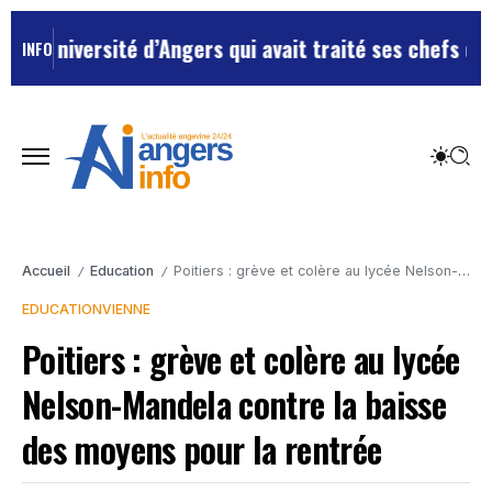
iversité d’Angers qui avait traité ses chefs de “chien
INFO
Accueil
Education
Poitiers : grève et colère au lycée Nelson-Mandela contre la baisse des moyens pour la rentrée
/
/
EDUCATION
VIENNE
Poitiers : grève et colère au lycée
Nelson-Mandela contre la baisse
des moyens pour la rentrée