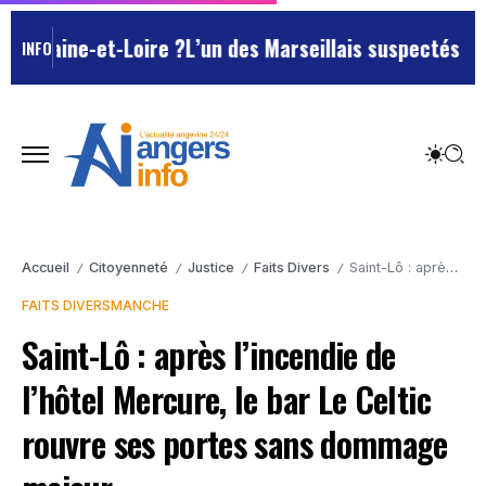
aine-et-Loire ?
L’un des Marseillais suspectés d’avoir
INFO
Accueil
Citoyenneté
Justice
Faits Divers
Saint-Lô : après l’incendie de l’hôtel Mercure, le bar Le Celtic rouvre ses portes sans dommage majeur
/
/
/
/
FAITS DIVERS
MANCHE
Saint-Lô : après l’incendie de
l’hôtel Mercure, le bar Le Celtic
rouvre ses portes sans dommage