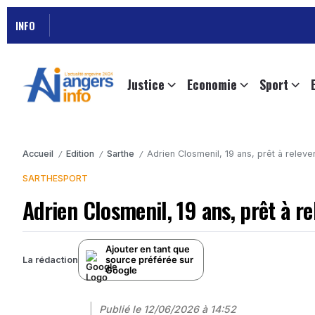
INFO
Justice
Economie
Sport
Accueil
Edition
Sarthe
Adrien Closmenil, 19 ans, prêt à relev
/
/
/
SARTHE
SPORT
Adrien Closmenil, 19 ans, prêt à r
Ajouter en tant que
source préférée sur
La rédaction
Google
Publié le
12/06/2026 à 14:52