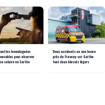
unettes homologuées
Deux accidents en une heure
pensables pour observer
près de Fresnay-sur-Sarthe
pse solaire en Sarthe
font deux blessés légers