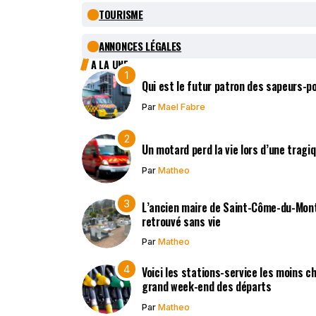
TOURISME
ANNONCES LÉGALES
A LA UNE
Qui est le futur patron des sapeurs-p
Par
Mael Fabre
Un motard perd la vie lors d’une tragi
Par
Matheo
L’ancien maire de Saint-Côme-du-Mont,
retrouvé sans vie
Par
Matheo
Voici les stations-service les moins c
grand week-end des départs
Par
Matheo