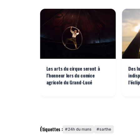
service les
Les arts du cirque seront à
Des l
a Sarthe
l’honneur lors du comice
indis
ek-end des
agricole du Grand-Lucé
l’écli
Étiquettes :
24h du mans
sarthe