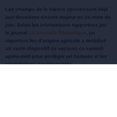
Les champs de la Vienne connaissent déjà
leur deuxième sinistre majeur en ce mois de
juin. Selon les informations rapportées par
le journal
La Nouvelle République
, un
important feu d’origine agricole a mobilisé
un vaste dispositif de secours ce samedi
après-midi pour protéger un hameau et les
exploitations environnantes.
Un important dispositif déployé face aux
flammes
En fin d’après-midi, vers dix-sept heures vingt,
un feu s’est déclaré dans des parcelles de blé
et d’orge sur pied situées au lieu-dit Les