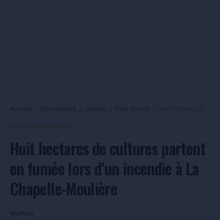
Accueil
Citoyenneté
Justice
Faits Divers
Huit hectares de cultures partent en fumée lors d’un incendie à La Chapelle-Moulière
/
/
/
/
FAITS DIVERS
VIENNE
Huit hectares de cultures partent
en fumée lors d’un incendie à La
Chapelle-Moulière
Matheo