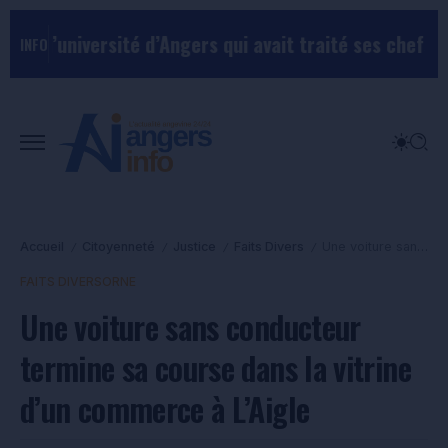
iversité d’Angers qui avait traité ses chefs de “chien
INFO
Accueil
Citoyenneté
Justice
Faits Divers
Une voiture sans conducteur termine sa course dans la vitrine d’un commerce à L’Aigle
/
/
/
/
FAITS DIVERS
ORNE
Une voiture sans conducteur
termine sa course dans la vitrine
d’un commerce à L’Aigle