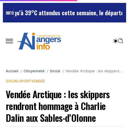
’à 39°C attendus cette semaine, le département reste 
INFO
Accueil
Citoyenneté
Social
Vendée Arctique : les skippers rendront hommage à Charlie Dalin aux Sables-d’Olonne
/
/
/
SOCIAL
SPORT
VENDÉE
Vendée Arctique : les skippers
rendront hommage à Charlie
Dalin aux Sables-d’Olonne