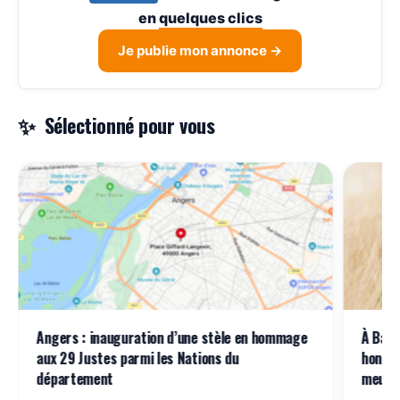
en
quelques clics
Je publie mon annonce →
Sélectionné pour vous
Angers : inauguration d’une stèle en hommage
À Barf
aux 29 Justes parmi les Nations du
honore
département
meurt