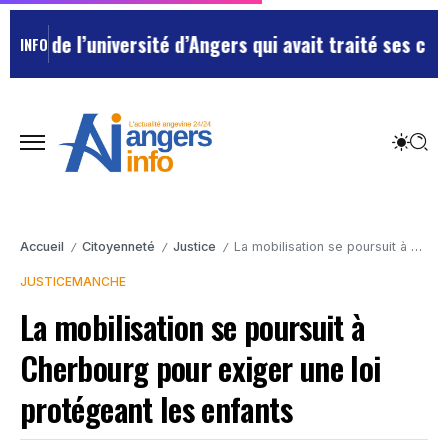
e l’université d’Angers qui avait traité ses chefs de 
INFO
Accueil
Citoyenneté
Justice
La mobilisation se poursuit à Cherbourg pour exiger une loi protégeant les enfants
/
/
/
JUSTICE
MANCHE
La mobilisation se poursuit à
Cherbourg pour exiger une loi
protégeant les enfants