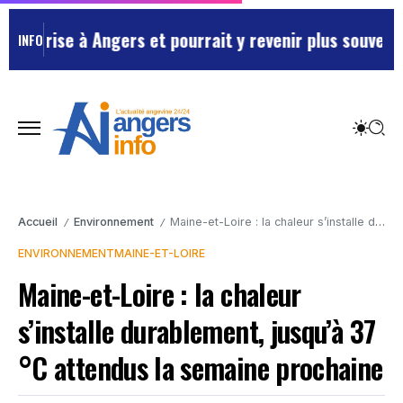
ise à Angers et pourrait y revenir plus souvent …
Main
INFO
Accueil
Environnement
Maine-et-Loire : la chaleur s’installe durablement, jusqu’à 37 °C attendus la semaine prochaine
/
/
ENVIRONNEMENT
MAINE-ET-LOIRE
Maine-et-Loire : la chaleur
s’installe durablement, jusqu’à 37
°C attendus la semaine prochaine