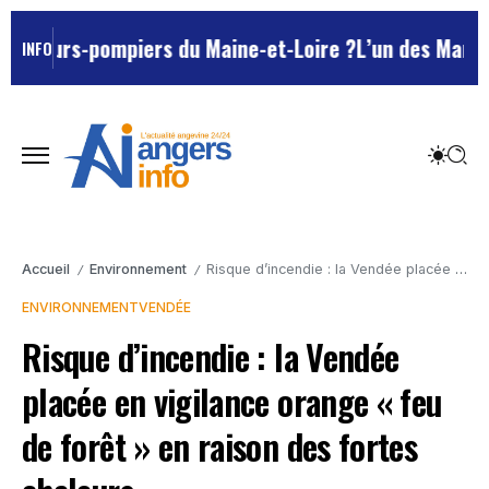
eurs-pompiers du Maine-et-Loire ?
L’un des Marseillais
INFO
Accueil
Environnement
Risque d’incendie : la Vendée placée en vigilance orange « feu de forêt » en raison des fortes chaleurs
/
/
ENVIRONNEMENT
VENDÉE
Risque d’incendie : la Vendée
placée en vigilance orange « feu
de forêt » en raison des fortes