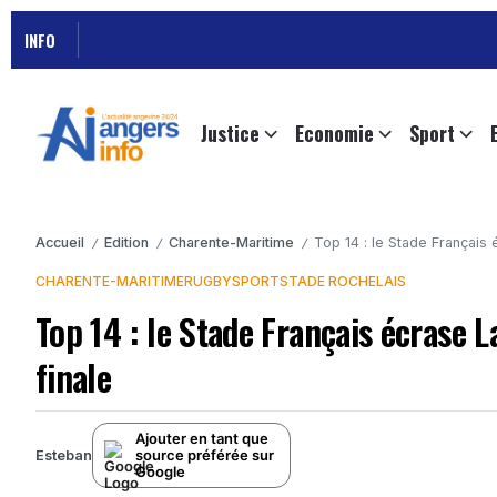
INFO
Justice
Economie
Sport
Accueil
Edition
Charente-Maritime
Top 14 : le Stade Français 
/
/
/
CHARENTE-MARITIME
RUGBY
SPORT
STADE ROCHELAIS
Top 14 : le Stade Français écrase L
finale
Ajouter en tant que
source préférée sur
Esteban
Google