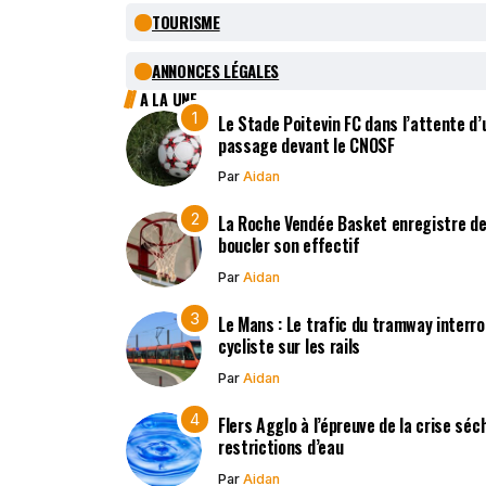
TOURISME
ANNONCES LÉGALES
A LA UNE
Le Stade Poitevin FC dans l’attente d’
passage devant le CNOSF
Par
Aidan
La Roche Vendée Basket enregistre de
boucler son effectif
Par
Aidan
Le Mans : Le trafic du tramway interr
cycliste sur les rails
Par
Aidan
Flers Agglo à l’épreuve de la crise sé
restrictions d’eau
Par
Aidan