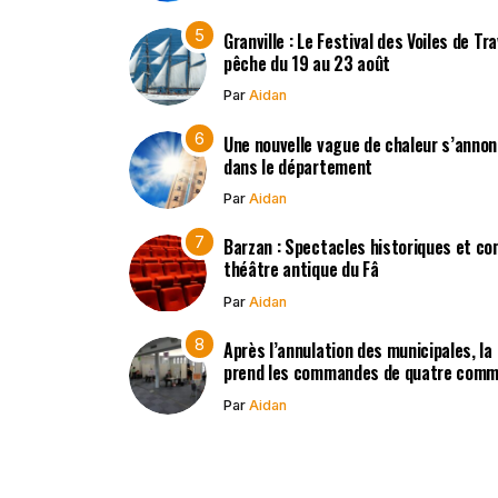
Granville : Le Festival des Voiles de Tr
pêche du 19 au 23 août
Par
Aidan
Une nouvelle vague de chaleur s’annon
dans le département
Par
Aidan
Barzan : Spectacles historiques et co
théâtre antique du Fâ
Par
Aidan
Après l’annulation des municipales, la
prend les commandes de quatre com
Par
Aidan