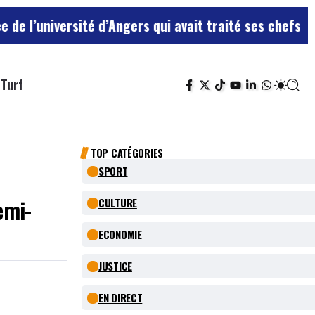
té d’Angers qui avait traité ses chefs de “chiens”
Le 
Turf
TOP CATÉGORIES
SPORT
emi-
CULTURE
ECONOMIE
JUSTICE
EN DIRECT