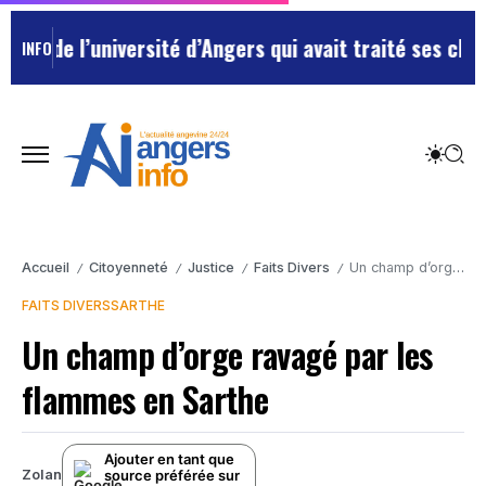
e l’université d’Angers qui avait traité ses chefs de 
INFO
Accueil
Citoyenneté
Justice
Faits Divers
Un champ d’orge ravagé par les flammes en Sarthe
/
/
/
/
FAITS DIVERS
SARTHE
Un champ d’orge ravagé par les
flammes en Sarthe
Ajouter en tant que
source préférée sur
Zolan