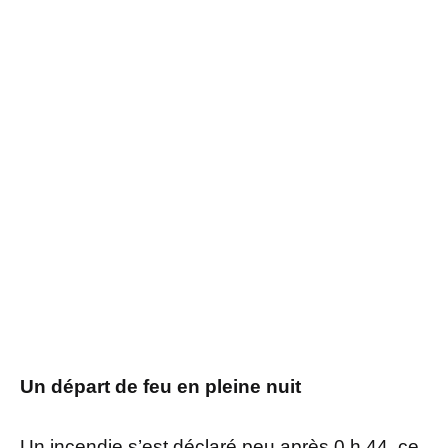
Un départ de feu en pleine nuit
Un incendie s’est déclaré peu après 0 h 44, ce