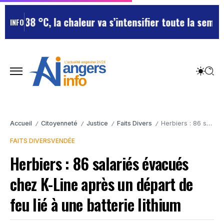
 38 °C, la chaleur va s’intensifier toute la semaine
Can
INFO
Accueil
Citoyenneté
Justice
Faits Divers
Herbiers : 86 salariés évacués chez K-Line après un départ de feu lié à une batterie lithium
/
/
/
/
FAITS DIVERS
VENDÉE
Herbiers : 86 salariés évacués
chez K-Line après un départ de
feu lié à une batterie lithium