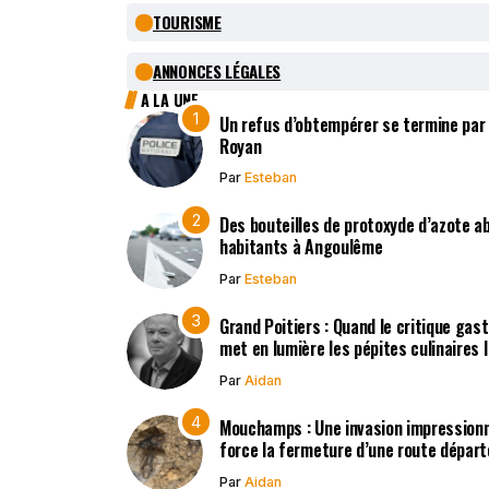
TOURISME
ANNONCES LÉGALES
A LA UNE
Un refus d’obtempérer se termine par
Royan
Par
Esteban
Des bouteilles de protoxyde d’azote 
habitants à Angoulême
Par
Esteban
Grand Poitiers : Quand le critique gas
met en lumière les pépites culinaires 
Par
Aidan
Mouchamps : Une invasion impression
force la fermeture d’une route dépar
Par
Aidan