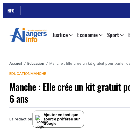
INFO
Justice
Economie
Sport
Accueil
Education
Manche : Elle crée un kit gratuit pour parler 
/
/
EDUCATION
MANCHE
Manche : Elle crée un kit gratuit p
6 ans
Ajouter en tant que
source préférée sur
La rédaction
Google