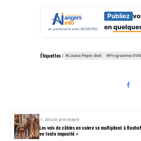
Publiez
vo
en
quelques
en partenariat avec REGIEPRO
Étiquettes :
Louise Pépin-Bell
Programme EVA
Article précédent
Les vols de câbles en cuivre se multiplient à Rochef
en toute impunité »