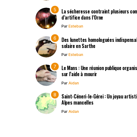
La sécheresse contraint plusieurs co
d’artifice dans l’Orne
Par
Esteban
Des lunettes homologuées indispensabl
solaire en Sarthe
Par
Esteban
Le Mans : Une réunion publique organisé
sur l’aide à mourir
Par
Aidan
Saint-Céneri-le-Gérei : Un joyau artis
Alpes mancelles
Par
Aidan