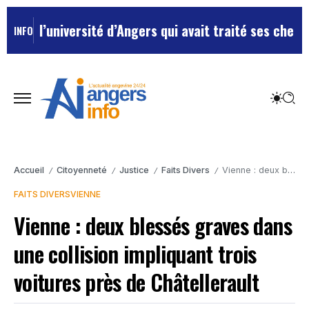
’université d’Angers qui avait traité ses chefs de “ch
INFO
Accueil
Citoyenneté
Justice
Faits Divers
Vienne : deux blessés graves dans une collision impliquant trois voitures près de Châtellerault
/
/
/
/
FAITS DIVERS
VIENNE
Vienne : deux blessés graves dans
une collision impliquant trois
voitures près de Châtellerault