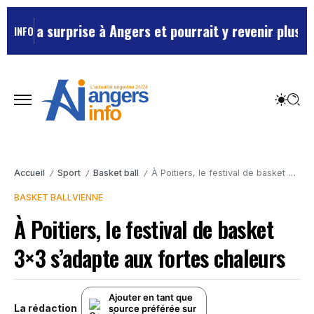
 la surprise à Angers et pourrait y revenir plus souv
INFO
Accueil
Sport
Basket ball
À Poitiers, le festival de basket 3×3 s’adapte aux fortes chaleurs
/
/
/
BASKET BALL
VIENNE
À Poitiers, le festival de basket
3×3 s’adapte aux fortes chaleurs
Ajouter en tant que
La rédaction
source préférée sur