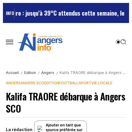
 : jusqu’à 39°C attendus cette semaine, le départeme
INFO
Accueil
Edition
Angers
Kalifa TRAORE débarque à Angers SCO
/
/
/
ANGERS
ANGERS SCO
EDITION
FOOTBALL
SPORT
VIE LOCALE
Kalifa TRAORE débarque à Angers
SCO
Ajouter en tant que
La rédaction
source préférée sur