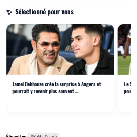
Sélectionné pour vous
Jamel Debbouze crée la surprise à Angers et
Le SCO
pourrait y revenir plus souvent …
poursu
Étiquettes :
Kalifa Traoré