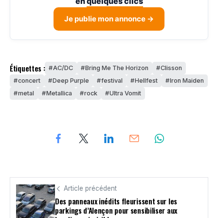
en
quelques clics
Je publie mon annonce →
Étiquettes :
AC/DC
Bring Me The Horizon
Clisson
concert
Deep Purple
festival
Hellfest
Iron Maiden
metal
Metallica
rock
Ultra Vomit
Article précédent
Des panneaux inédits fleurissent sur les
parkings d’Alençon pour sensibiliser aux