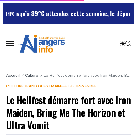
usqu’à 39°C attendus cette semaine, le département re
INFO
Accueil
Culture
Le Hellfest démarre fort avec Iron Maiden, Bring Me The Horizon et Ultra Vomit
/
/
CULTURE
GRAND OUEST
MAINE-ET-LOIRE
VENDÉE
Le Hellfest démarre fort avec Iron
Maiden, Bring Me The Horizon et
Ultra Vomit