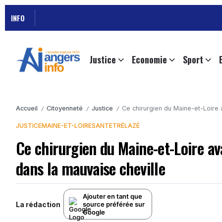
INFO
Justice
Economie
Sport
Accueil
Citoyenneté
Justice
Ce chirurgien du Maine-et-Loire
/
/
/
JUSTICE
MAINE-ET-LOIRE
SANTE
TRÉLAZÉ
Ce chirurgien du Maine-et-Loire a
dans la mauvaise cheville
Ajouter en tant que
La rédaction
source préférée sur
Google