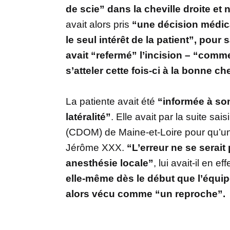
de scie” dans la cheville droite e
avait alors pris
“une décision médica
le seul intérêt de la patient”, pour 
avait “refermé” l’incision – “comme 
s’atteler cette fois-ci à la bonne che
La patiente avait été
“informée à son
latéralité”
. Elle avait par la suite sa
(CDOM) de Maine-et-Loire pour qu’une
Jérôme XXX.
“L’erreur ne se serait
anesthésie locale”
, lui avait-il en eff
elle-même dès le début que l’équipe
alors vécu comme “un reproche”.