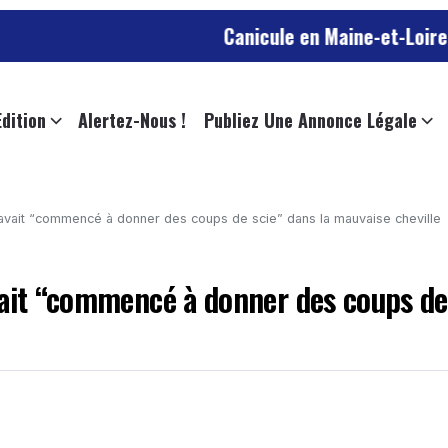
Canicule en Maine-et-Loire : jusqu’à 
Edition
Alertez-Nous !
Publiez Une Annonce Légale
 avait “commencé à donner des coups de scie” dans la mauvaise cheville
vait “commencé à donner des coups de