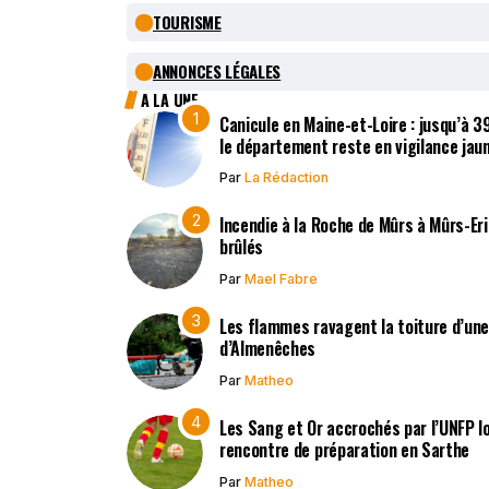
TOURISME
ANNONCES LÉGALES
A LA UNE
Canicule en Maine-et-Loire : jusqu’à 
le département reste en vigilance jau
Par
La Rédaction
Incendie à la Roche de Mûrs à Mûrs-Er
brûlés
Par
Mael Fabre
Les flammes ravagent la toiture d’un
d’Almenêches
Par
Matheo
Les Sang et Or accrochés par l’UNFP l
rencontre de préparation en Sarthe
Par
Matheo